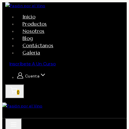
Skip
to
Inicio
content
Productos
Nosotros
Blog
Contáctanos
Galeria
Inscríbete A Un Curso
Cuenta
0