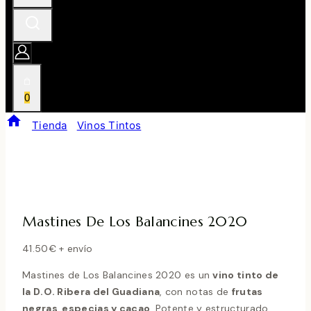
0
/
Tienda
/
Vinos Tintos
/
Mastines De Los Balancines
2020
Mastines De Los Balancines 2020
41.50
€
+ envío
Mastines de Los Balancines 2020 es un
vino tinto de
la D.O. Ribera del Guadiana
, con notas de
frutas
negras, especias y cacao
. Potente y estructurado,