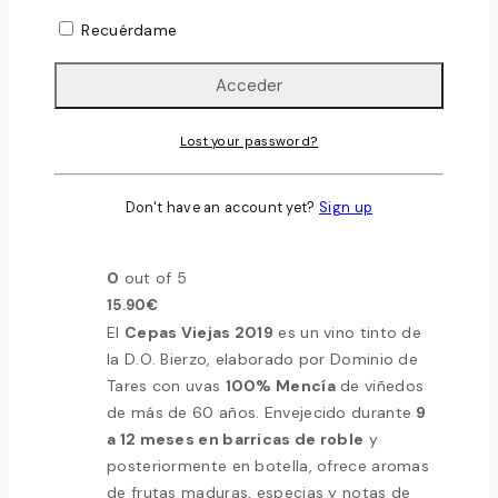
Recuérdame
Añadir a la lista de deseos
Vista Rápida
Lost your password?
Compare
Tintos con Barrica / Media Crianza
Don't have an account yet?
Sign up
Cepas Viejas 2019
0
out of 5
15.90
€
El
Cepas Viejas 2019
es un vino tinto de
la D.O. Bierzo, elaborado por Dominio de
Tares con uvas
100% Mencía
de viñedos
de más de 60 años. Envejecido durante
9
a 12 meses en barricas de roble
y
posteriormente en botella, ofrece aromas
de frutas maduras, especias y notas de