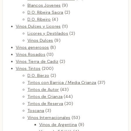
9
productos
Blancos Jovenes
9
productos
2
D.O: Ribeira Sacra
2
4
productos
D.O. Ribeiro
4
productos
11
Vinos Dulces y Licores
11
productos
2
Licores y Destilados
2
9
productos
Vinos Dulces
9
8
productos
Vinos generosos
8
13
productos
Vinos Rosados
13
productos
2
Vinos Tierra de Cadiz
2
200
productos
Vinos Tintos
200
productos
2
D.O. Bierzo
2
productos
37
Tintos con Barrica / Media Crianza
37
43
productos
Tintos de Autor
43
productos
44
Tintos de Crianza
44
productos
20
Tintos de Reserva
20
3
productos
Toscana
3
productos
53
Vinos Internacionales
53
productos
9
Vinos de Argentina
9