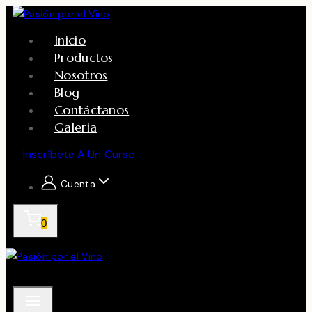
Skip
to
Inicio
content
Productos
Nosotros
Blog
Contáctanos
Galeria
Inscríbete A Un Curso
Cuenta
0