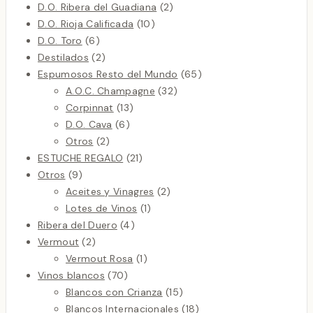
productos
2
D.O. Ribera del Guadiana
2
10
productos
D.O. Rioja Calificada
10
6
productos
D.O. Toro
6
productos
2
Destilados
2
productos
65
Espumosos Resto del Mundo
65
32
productos
A.O.C. Champagne
32
13
productos
Corpinnat
13
6
productos
D.O. Cava
6
2
productos
Otros
2
productos
21
ESTUCHE REGALO
21
9
productos
Otros
9
productos
2
Aceites y Vinagres
2
1
productos
Lotes de Vinos
1
4
producto
Ribera del Duero
4
2
productos
Vermout
2
productos
1
Vermout Rosa
1
70
producto
Vinos blancos
70
productos
15
Blancos con Crianza
15
productos
18
Blancos Internacionales
18