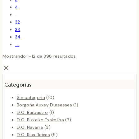
4
…
32
33
34
→
Mostrando 1–12 de 398 resultados
Categorías
10
Sin categoria
10
productos
1
Borgoña Auxey Dureesses
1
1
producto
D.O. Barbastro
1
producto
7
D.O. Bizkaiko Txakolina
7
3
productos
D.O. Navarra
3
productos
5
D.O. Rias Baixas
5