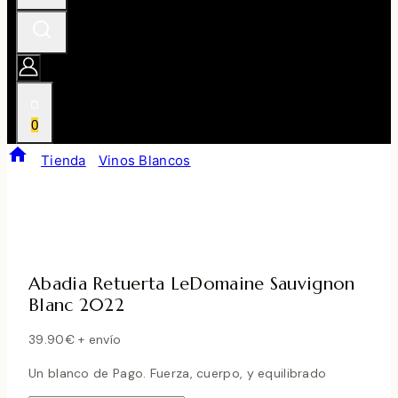
0
/
Tienda
/
Vinos Blancos
/
Abadia Retuerta LeDomaine
Sauvignon Blanc 2022
Abadia Retuerta LeDomaine Sauvignon
Blanc 2022
39.90
€
+ envío
Un blanco de Pago. Fuerza, cuerpo, y equilibrado