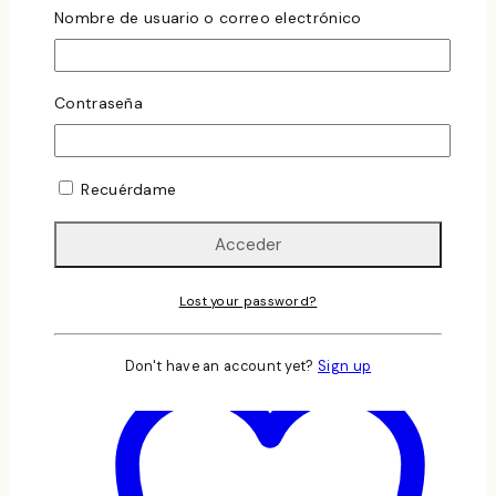
D.O. Rias Baixas
Nombre de usuario o correo electrónico
Pazo De Baion Albariño 2022
0
out of 5
Contraseña
15.00
€
Más info Pazo de Baion Albariño 2022
Pazo de Biaon
Recuérdame
Vista Rápida
Lost your password?
Añadir Al Carrito
Don't have an account yet?
Sign up