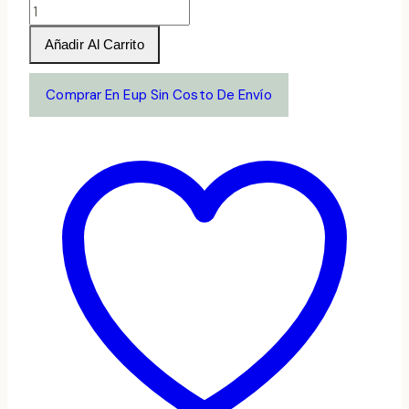
Abadia
Retuerta
Añadir Al Carrito
LeDomaine
Sauvignon
Comprar En Eup Sin Costo De Envío
Blanc
2022
cantidad