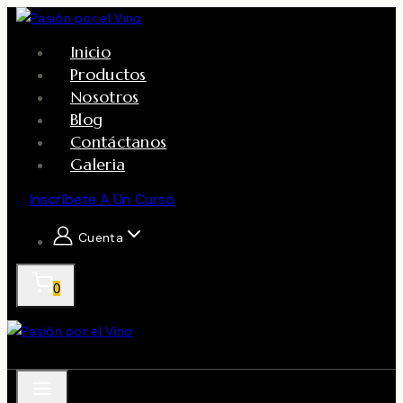
Skip
to
Inicio
content
Productos
Nosotros
Blog
Contáctanos
Galeria
Inscríbete A Un Curso
Cuenta
0