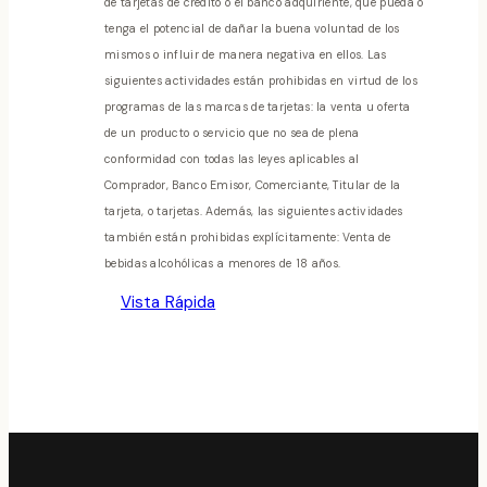
de tarjetas de crédito o el banco adquiriente, que pueda o
tenga el potencial de dañar la buena voluntad de los
mismos o influir de manera negativa en ellos. Las
siguientes actividades están prohibidas en virtud de los
programas de las marcas de tarjetas: la venta u oferta
de un producto o servicio que no sea de plena
conformidad con todas las leyes aplicables al
Comprador, Banco Emisor, Comerciante, Titular de la
tarjeta, o tarjetas. Además, las siguientes actividades
también están prohibidas explícitamente: Venta de
bebidas alcohólicas a menores de 18 años.
Vista Rápida