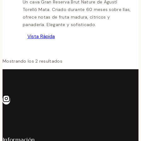
Un cava Gran Reserva Brut Nature de Agustí
Torelló Mata. Criado durante 60 meses sobre lías,
ofrece notas de fruta madura, cítricos y
panadería. Elegante y sofisticado.
Vista Rápida
Mostrando los 2 resultados
Información