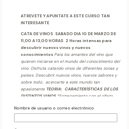
ATREVETE Y APUNTATE A ESTE CURSO TAN
INTERESANTE
CATA DE VINOS
SABADO DIA 10 DE MARZO DE
11,00 A 13,00 HORAS
2 Horas intensas para
descubrir nuevos vinos y nuevos
conocimientos
Para los amantes del vino que
quieren iniciarse en el mundo del conocimiento del
vino. Disfruta catando vinos de diferentes zonas y
países.
Descubrir nuevos
vinos, nuevos sabores y
sobre todo, acercarte a este mundo tan
apasionante
TEORIA:
CARACTERÍSTICAS DE LOS
DISTINTOS VINOS
*Entrenamiento con el olfato
fase practica con12 aromas diferentes.
* Las
Nombre de usuario o correo electrónico
variedades de uvas y sus características
* La
elaboración de los vinos
* Sentidos utilizados en la
Cata
LA CATA
CATAREMOS 5 VINOS
DE