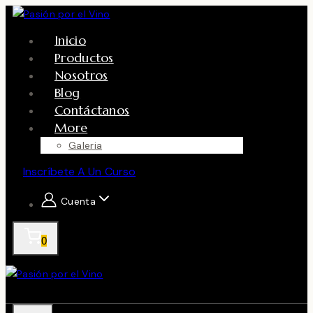
Skip
to
Inicio
content
Productos
Nosotros
Blog
Contáctanos
More
Galeria
Inscríbete A Un Curso
Cuenta
0