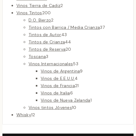
productos
2
Vinos Tierra de Cadiz
2
200
productos
Vinos Tintos
200
productos
2
D.O. Bierzo
2
productos
37
Tintos con Barrica / Media Crianza
37
43
productos
Tintos de Autor
43
productos
44
Tintos de Crianza
44
productos
20
Tintos de Reserva
20
3
productos
Toscana
3
productos
53
Vinos Internacionales
53
productos
9
Vinos de Argentina
9
4
productos
Vinos de E.E.U.U.
4
productos
21
Vinos de Francia
21
6
productos
Vinos de Italia
6
productos
1
Vinos de Nueva Zelanda
1
10
producto
Vinos tintos Jóvenes
10
12
productos
Whisky
12
productos