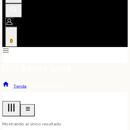
0
D.o. Ribeira Sacra
/
Tienda
/
d.o. ribeira sacra
Mostrando el único resultado