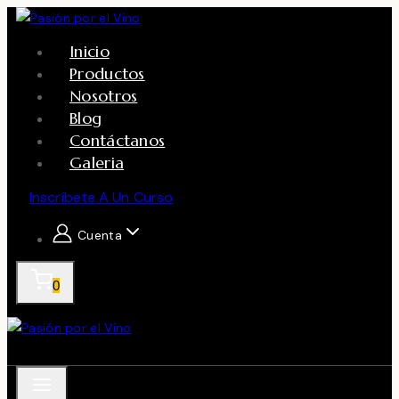
Skip
to
Inicio
content
Productos
Nosotros
Blog
Contáctanos
Galeria
Inscríbete A Un Curso
Cuenta
0