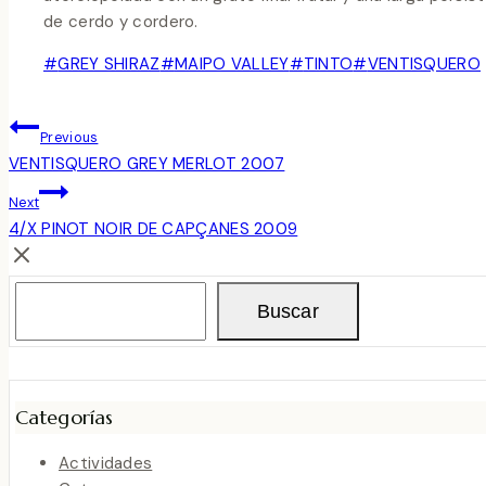
de cerdo y cordero.
Post
#
GREY SHIRAZ
#
MAIPO VALLEY
#
TINTO
#
VENTISQUERO
Tags:
Navegación
Previous
De
VENTISQUERO GREY MERLOT 2007
Next
Entradas
4/X PINOT NOIR DE CAPÇANES 2009
Buscar
Buscar
Categorías
Actividades