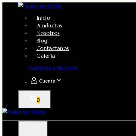
Skip
to
Inicio
content
Productos
Nosotros
Blog
Contáctanos
Galeria
Inscríbete A Un Curso
Cuenta
0