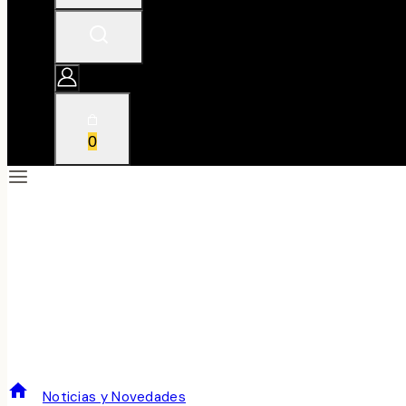
0
VENTISQUERO GREY SHIRAZ 2008
/
Noticias y Novedades
/
VENTISQUERO GREY SHIRAZ 2