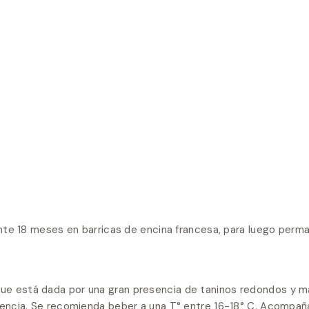
ante 18 meses en barricas de encina francesa, para luego perm
que está dada por una gran presencia de taninos redondos y ma
istencia. Se recomienda beber a una T° entre 16-18° C. Acompañ