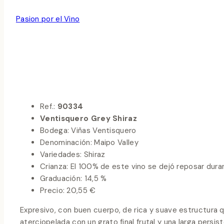
Noticias y Novedades
|
Novedades
|
Oferta de Vinos
Por
Pasion por el Vino
septiembre 12, 2011
febrero 20, 2024
Ref.:
90334
Ventisquero Grey Shiraz
Bodega: Viñas Ventisquero
Denominación: Maipo Valley
Variedades: Shiraz
Crianza: El 100% de este vino se dejó reposar dur
Graduación: 14,5 %
Precio: 20,55 €
Expresivo, con buen cuerpo, de rica y suave estructura 
aterciopelada con un grato final frutal y una larga pers