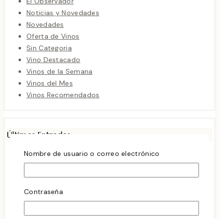
El Observador
Noticias y Novedades
Novedades
Oferta de Vinos
Sin Categoria
Vino Destacado
Vinos de la Semana
Vinos del Mes
Vinos Recomendados
Últimas Entradas
Nombre de usuario o correo electrónico
Rioja sigue sorprendiendo
octubre 8, 2025
LA MAGIA DE LA CHENIN BLANC
abril 2, 2024
Contraseña
Cata de Vino los sábados debería Ser Tu Nuevo Plan
Favorito