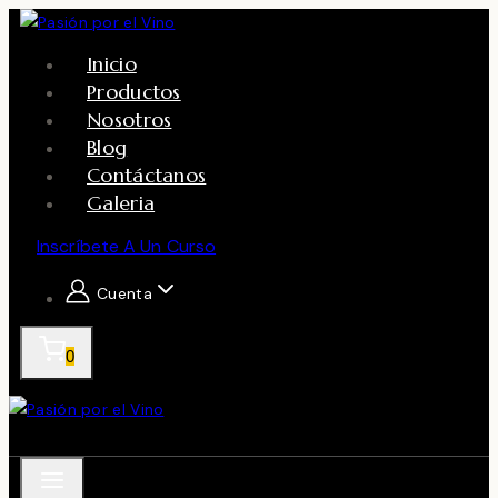
Skip
to
Inicio
content
Productos
Nosotros
Blog
Contáctanos
Galeria
Inscríbete A Un Curso
Cuenta
0