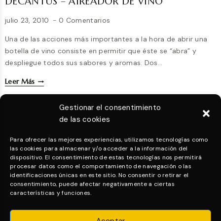
DECANTUS – AIREADOR DE VINO
julio 23, 2010
0 Comentarios
Una de las acciones más importantes a la hora de abrir una
botella de vino consiste en permitir que éste se “abra” y
despliegue todos sus sabores y aromas. Dos…
DECANTUS
Leer Más
–
AIREADOR
Gestionar el consentimiento
DE
de las cookies
VINO
Para ofrecer las mejores experiencias, utilizamos tecnologías como
las cookies para almacenar y/o acceder a la información del
dispositivo. El consentimiento de estas tecnologías nos permitirá
procesar datos como el comportamiento de navegación o las
identificaciones únicas en este sitio. No consentir o retirar el
consentimiento, puede afectar negativamente a ciertas
características y funciones.
Aceptar