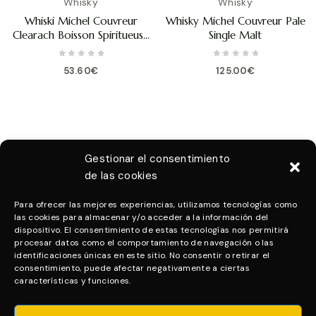
Whisky
Whisky
Whiski Michel Couvreur
Whisky Michel Couvreur Pale
Clearach Boisson Spiritueuse
Single Malt
De Cereales
0
0
53.60
€
125.00
€
out
out
of
of
5
5
Gestionar el consentimiento
de las cookies
Para ofrecer las mejores experiencias, utilizamos tecnologías como
las cookies para almacenar y/o acceder a la información del
dispositivo. El consentimiento de estas tecnologías nos permitirá
procesar datos como el comportamiento de navegación o las
identificaciones únicas en este sitio. No consentir o retirar el
consentimiento, puede afectar negativamente a ciertas
características y funciones.