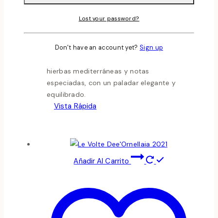
El
Estrecho Monastrell
es un vino tinto
de Alicante, elaborado por Bodegas
Lost your password?
Enrique Mendoza con uvas
100%
Monastrell
de viñedos plantados en 1947.
Envejecido durante 12 meses en roble
Don't have an account yet?
Sign up
francés, ofrece aromas de frutas frescas,
hierbas mediterráneas y notas
especiadas, con un paladar elegante y
equilibrado.
Vista Rápida
Añadir Al Carrito