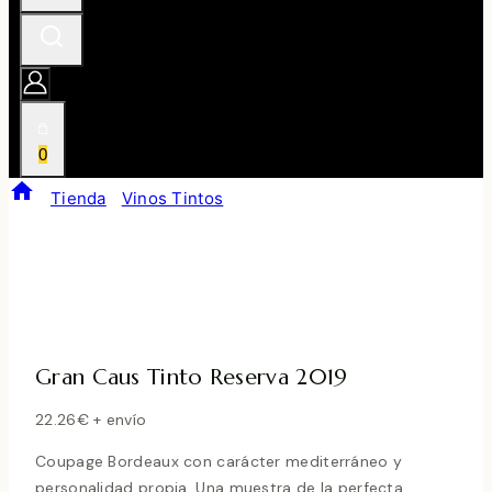
0
/
Tienda
/
Vinos Tintos
/
Gran Caus Tinto Reserva
2019
Gran Caus Tinto Reserva 2019
22.26
€
+ envío
Coupage Bordeaux con carácter mediterráneo y
personalidad propia. Una muestra de la perfecta