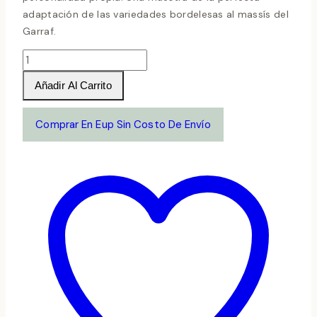
adaptación de las variedades bordelesas al massís del
Garraf.
Gran
Caus
Añadir Al Carrito
Tinto
Reserva
Comprar En Eup Sin Costo De Envío
2019
cantidad