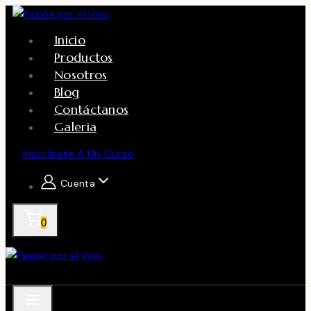
Skip
to
Inicio
content
Productos
Nosotros
Blog
Contáctanos
Galeria
Inscríbete A Un Curso
Cuenta
0