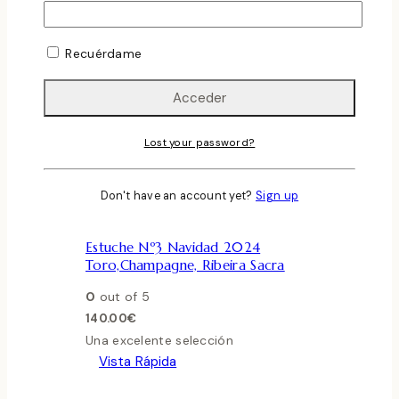
Recuérdame
Añadir a la lista de deseos
Lost your password?
Vista Rápida
Compare
Don't have an account yet?
Sign up
ESTUCHE REGALO
Estuche Nº3 Navidad 2024
Toro,Champagne, Ribeira Sacra
0
out of 5
140.00
€
Una excelente selección
Vista Rápida