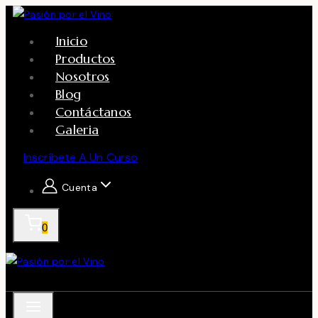
Skip
to
Inicio
content
Productos
Nosotros
Blog
Contáctanos
Galeria
Inscríbete A Un Curso
Cuenta
0