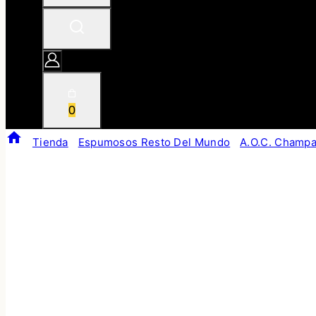
0
/
Tienda
/
Espumosos Resto Del Mundo
/
A.O.C. Champ