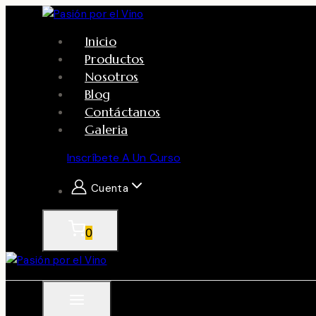
Skip
to
Inicio
content
Productos
Nosotros
Blog
Contáctanos
Galeria
Inscríbete A Un Curso
Cuenta
0