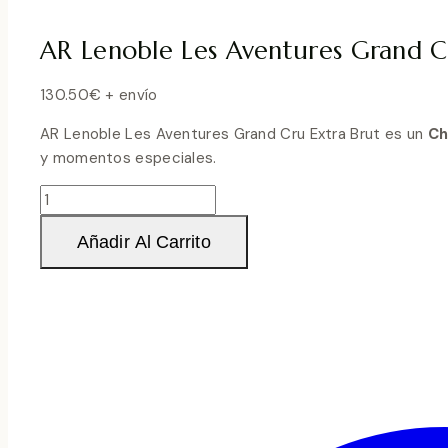
AR Lenoble Les Aventures Grand Cr
130.50
€
+ envío
AR Lenoble Les Aventures Grand Cru Extra Brut es un
Ch
y momentos especiales.
AR
Lenoble
Añadir Al Carrito
Les
Aventures
Grand
Cru
Blanc
de
Blancs
Extra
Brut