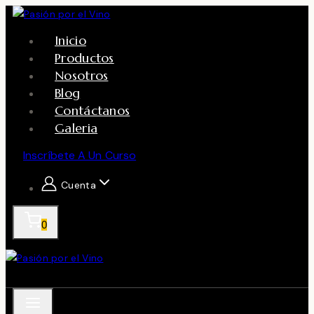
Skip
to
Inicio
content
Productos
Nosotros
Blog
Contáctanos
Galeria
Inscríbete A Un Curso
Cuenta
0