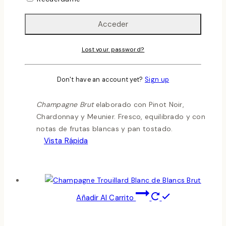
A.O.C. Champagne
Champagne Trois Contrées Brut
0
out of 5
Lost your password?
Champagne Brut
elaborado con Pinot Noir,
Chardonnay y Meunier. Fresco, equilibrado y con
Don't have an account yet?
Sign up
notas de frutas blancas y pan tostado.
Champagne Brut
elaborado con Pinot Noir,
Chardonnay y Meunier. Fresco, equilibrado y con
notas de frutas blancas y pan tostado.
Vista Rápida
Añadir Al Carrito