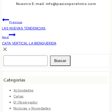
Nuestro E-mail: info@pasionporelvino.com
Navegación
Previous
De
LAS NUEVAS TENDENCIAS
Next
Entradas
CATA VERTICAL LA BIENQUERIDA
Buscar
Buscar
Categorías
Actividades
Catas
El Observador
Noticias y Novedades