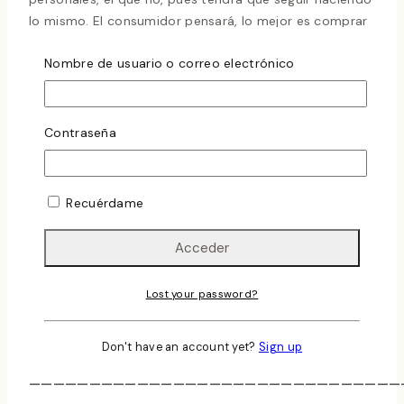
lo mismo. El consumidor pensará, lo mejor es comprar
y beber, ¿pero? «y lo que te pierdes». Entiendo que
Nombre de usuario o correo electrónico
algunos les de igual. Pero después de años de
experiencia el resultado es diferente.
Por eso quiero presentaros este vino, El Origen 2013;
Contraseña
después de catarlo hace un año, y de estar en el
mercado hace cuatro meses, los resultados no pueden
ser más positivos y más concisos.
Recuérdame
Todo el potencial de fruta, de alcohol, de taninos, de
acidez desde luego nada se parecen ahora al de hace
cuatro meses, y mucho menos hace un año. Tenemos a
nuestro alcance un vino con un potencial de cuerpo de
Lost your password?
volumen, con estructura digna de resaltar, pero, sin
duda aun estará mejor a medida que vaya madurando
Don't have an account yet?
Sign up
en botella. No lo olviden «paciencia».
———————————————————————————————