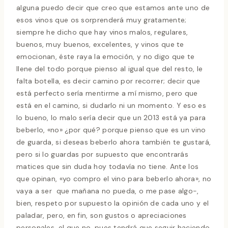
alguna puedo decir que creo que estamos ante uno de
esos vinos que os sorprenderá muy gratamente;
siempre he dicho que hay vinos malos, regulares,
buenos, muy buenos, excelentes, y vinos que te
emocionan, éste raya la emoción, y no digo que te
llene del todo porque pienso al igual que del resto, le
falta botella, es decir camino por recorrer; decir que
está perfecto sería mentirme a mí mismo, pero que
está en el camino, si dudarlo ni un momento. Y eso es
lo bueno, lo malo sería decir que un 2013 está ya para
beberlo, «no» ¿por qué? porque pienso que es un vino
de guarda, si deseas beberlo ahora también te gustará,
pero si lo guardas por supuesto que encontrarás
matices que sin duda hoy todavía no tiene. Ante los
que opinan, «yo compro el vino para beberlo ahora», no
vaya a ser que mañana no pueda, o me pase algo-,
bien, respeto por supuesto la opinión de cada uno y el
paladar, pero, en fin, son gustos o apreciaciones
personales, el que no, pues tendrá que seguir haciendo