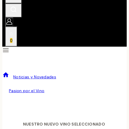
0
NUESTRO VINO DEL MES DE ABRIL
/
Noticias y Novedades
/
NUESTRO VINO DEL MES DE ABRIL
Noticias y Novedades
|
Vinos del Mes
Por
Pasion por el Vino
febrero 10, 2016
febrero 20, 2024
NUESTRO NUEVO VINO SELECCIONADO