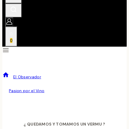
0
LA HORA DEL VERMU
/
El Observador
/
LA HORA DEL VERMU
El Observador
Por
Pasion por el Vino
junio 17, 2015
febrero 20, 2024
¿ QUEDAMOS Y TOMAMOS UN VERMU ?