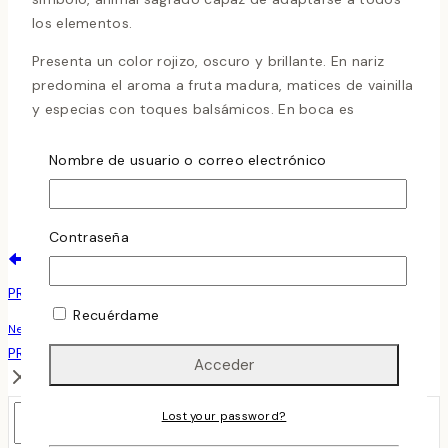
los elementos.
Presenta un color rojizo, oscuro y brillante. En nariz
predomina el aroma a fruta madura, matices de vainilla
y especias con toques balsámicos. En boca es
refrescante, amplio, complejo y equilibrado. Sin duda,
un placer para los sentidos.
Nombre de usuario o correo electrónico
¡¡¡¡ A disfrutar de esta suculenta bebida !!!
Contraseña
Navegación
Previous
De
PROGRAMA DE CURSOS DE VINOS (2º TRIMESTRE)
Recuérdame
Next
Entradas
PRIETO PARIENTE «UN VINO PARA ENAMORAR»
Buscar
Lost your password?
Buscar