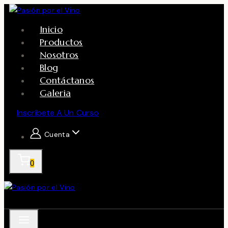
Skip
to
Inicio
content
Productos
Nosotros
Blog
Contáctanos
Galeria
Inscríbete A Un Curso
Cuenta
0