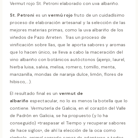
Vermut rojo St. Petroni elaborado con uva albariño.
St. Petroni
es un
vermú rojo
fruto de un cuidadísimo
proceso de elaboración artesanal y la selección de las
mejores materias primas, como la uva albariño de los
viñedos de Pazo Arreten. Tras un proceso de
vinificación sobre lías, que le aporta sabores y aromas
que lo hacen único, se lleva a cabo la maceración del
vino albariño con botánicos autóctonos (ajenjo, laurel,
hierba luisa, salvia, melisa, romero, tomillo, menta,
manzanilla, mondas de naranja dulce, limón, flores de
hibisco,…).
El resultado final es un
vermut de
albariño
espectacular, no lo es menos la botella que lo
contiene. Vermutería de Galicia, en el corazón del Valle
de Padrón en Galicia, se ha propuesto (y lo ha
conseguido) «traspasar el Tiempo y recuperar sabores
de hace siglos», de ahí la elección de la oca como
símbolo, animal sagrado capaz de adaptarse a todos