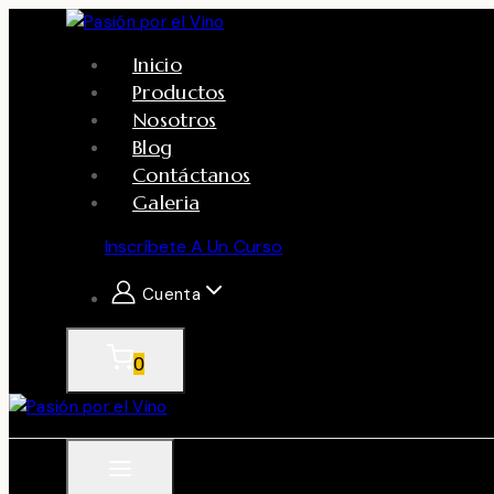
Skip
to
Inicio
content
Productos
Nosotros
Blog
Contáctanos
Galeria
Inscríbete A Un Curso
Cuenta
0