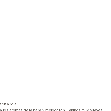
fruta roja.
 a los aromas de la pera y melocotón. Taninos muy suaves.