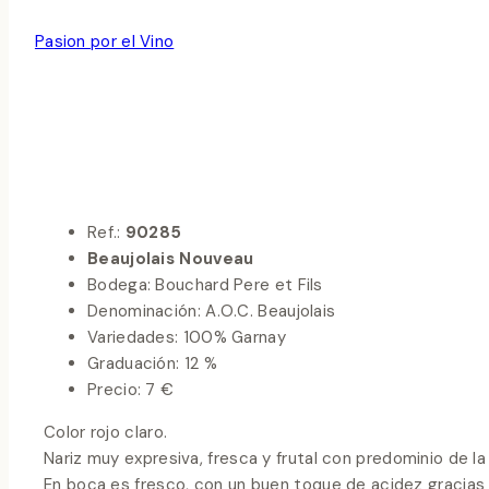
Noticias y Novedades
|
Novedades
|
Oferta de Vinos
Por
Pasion por el Vino
noviembre 21, 2011
febrero 20, 2024
Ref.:
90285
Beaujolais Nouveau
Bodega: Bouchard Pere et Fils
Denominación: A.O.C. Beaujolais
Variedades: 100% Garnay
Graduación: 12 %
Precio: 7 €
Color rojo claro.
Nariz muy expresiva, fresca y frutal con predominio de la 
En boca es fresco, con un buen toque de acidez gracias