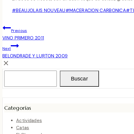
Post
#
BEAUJOLAIS NOUVEAU
#
MACERACION CARBONICA
#
T
Tags:
Navegación
Previous
De
VINO PRIMERO 2011
Next
Entradas
BELONDRADE Y LURTON 2009
Buscar
Buscar
Categorías
Actividades
Catas