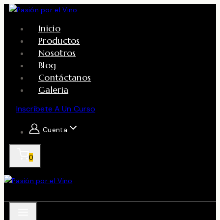
Skip
to
Inicio
content
Productos
Nosotros
Blog
Contáctanos
Galeria
Inscríbete A Un Curso
Cuenta
0