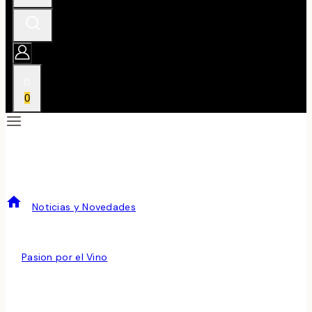
0
BACO DE ORO PARA BLANCO MESACHE DE BODEGAS
PIRINEOS
/
Noticias y Novedades
/
BACO DE ORO PARA BLANCO
MESACHE DE BODEGAS PIRINEOS
Noticias y Novedades
Por
Pasion por el Vino
junio 5, 2014
febrero 20, 2024