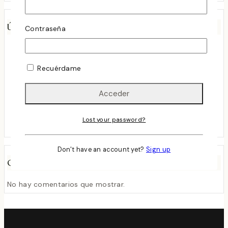
Últimas Entradas
Contraseña
Rioja sigue sorprendiendo
octubre 8, 2025
Recuérdame
LA MAGIA DE LA CHENIN BLANC
abril 2, 2024
Cata de Vino los sábados debería Ser Tu Nuevo Plan
Favorito
Lost your password?
marzo 24, 2024
Don't have an account yet?
Sign up
Comentarios Recientes
No hay comentarios que mostrar.