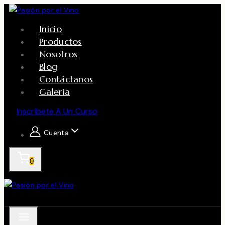
Skip
to
Inicio
content
Productos
Nosotros
Blog
Contáctanos
Galeria
Inscríbete A Un Curso
Cuenta
0