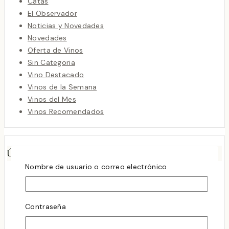
Catas
El Observador
Noticias y Novedades
Novedades
Oferta de Vinos
Sin Categoria
Vino Destacado
Vinos de la Semana
Vinos del Mes
Vinos Recomendados
Últimas Entradas
Nombre de usuario o correo electrónico
Rioja sigue sorprendiendo
octubre 8, 2025
LA MAGIA DE LA CHENIN BLANC
Contraseña
abril 2, 2024
Cata de Vino los sábados debería Ser Tu Nuevo Plan