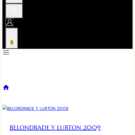
0
VERDEJO
/
VERDEJO
BELONDRADE Y LURTON 2009