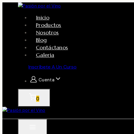
Skip
to
Inicio
content
Productos
Nosotros
Blog
Contáctanos
Galeria
Inscríbete A Un Curso
Cuenta
0