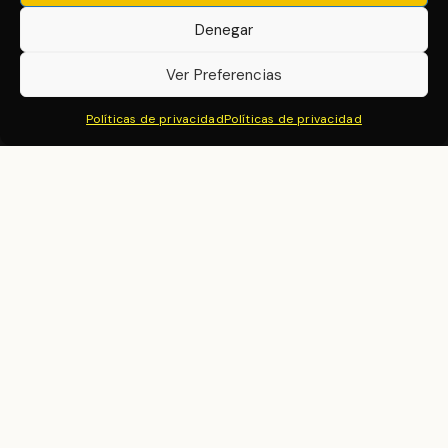
Información
Denegar
Ver Preferencias
© 2026 Pasión por el Vino - Diseñado por
Serinfor Marketing
Políticas de privacidad
Políticas de privacidad