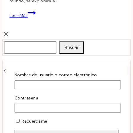
mundo, se explorará a…
CATA
Leer Más
DE
MONOVARIETALES
(6
DE
Buscar
MARZO
Buscar
2010)
Categorías
Nombre de usuario o correo electrónico
Actividades
Catas
El Observador
Contraseña
Noticias y Novedades
Novedades
Oferta de Vinos
Recuérdame
Sin Categoria
Vino Destacado