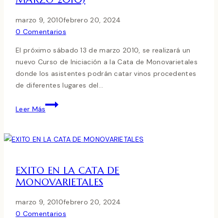
marzo 9, 2010
febrero 20, 2024
0 Comentarios
El próximo sábado 13 de marzo 2010, se realizará un
nuevo Curso de Iniciación a la Cata de Monovarietales
donde los asistentes podrán catar vinos procedentes
de diferentes lugares del…
CATA
Leer Más
DE
MONOVARIETALES
(13
DE
MARZO
EXITO EN LA CATA DE
2010)
MONOVARIETALES
marzo 9, 2010
febrero 20, 2024
0 Comentarios