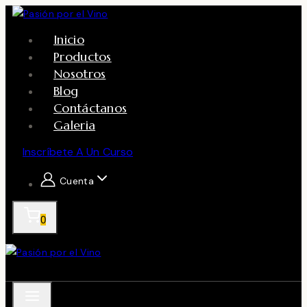
Skip
to
Inicio
content
Productos
Nosotros
Blog
Contáctanos
Galeria
Inscríbete A Un Curso
Cuenta
0