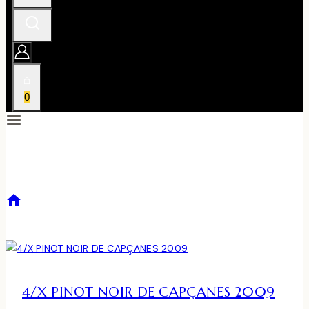
0
CAPCANES
/
CAPCANES
4/X PINOT NOIR DE CAPÇANES 2009