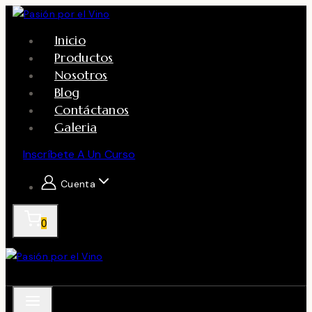
Skip
to
Inicio
content
Productos
Nosotros
Blog
Contáctanos
Galeria
Inscríbete A Un Curso
Cuenta
0