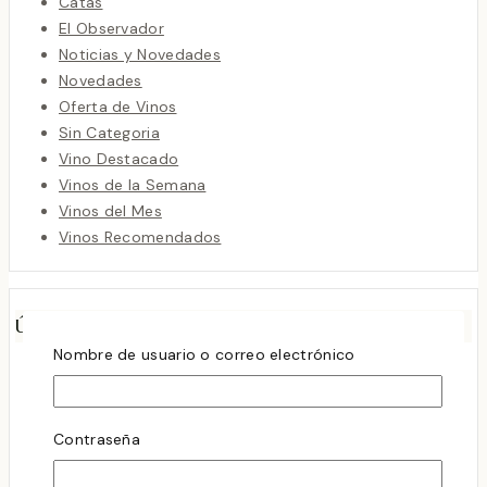
Catas
El Observador
Noticias y Novedades
Novedades
Oferta de Vinos
Sin Categoria
Vino Destacado
Vinos de la Semana
Vinos del Mes
Vinos Recomendados
Últimas Entradas
Nombre de usuario o correo electrónico
Rioja sigue sorprendiendo
octubre 8, 2025
LA MAGIA DE LA CHENIN BLANC
Contraseña
abril 2, 2024
Cata de Vino los sábados debería Ser Tu Nuevo Plan