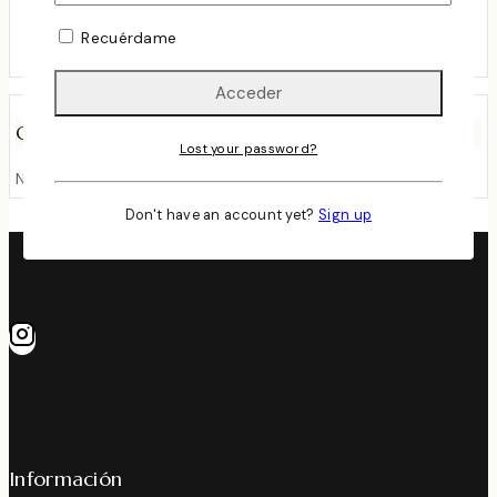
Favorito
Recuérdame
marzo 24, 2024
Comentarios Recientes
Lost your password?
No hay comentarios que mostrar.
Don't have an account yet?
Sign up
Información