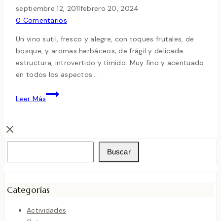
septiembre 12, 2011
febrero 20, 2024
0 Comentarios
Un vino sutil, fresco y alegre, con toques frutales, de
bosque, y aromas herbáceos; de frágil y delicada
estructura, introvertido y tímido. Muy fino y acentuado
en todos los aspectos….
4/X
Leer Más
PINOT
NOIR
DE
CAPÇANES
Buscar
2009
Buscar
Categorías
Actividades