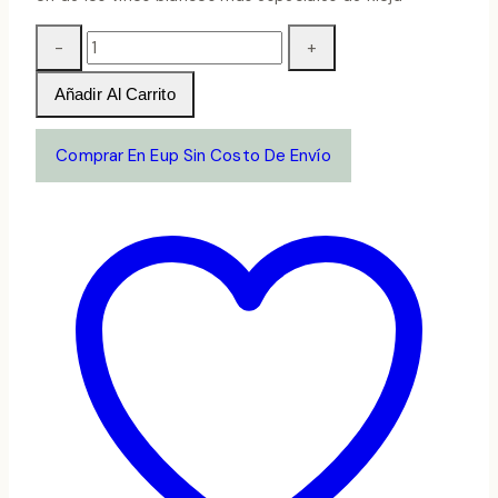
Phinca
Hapa
BLanco
Añadir Al Carrito
2021
cantidad
Comprar En Eup Sin Costo De Envío