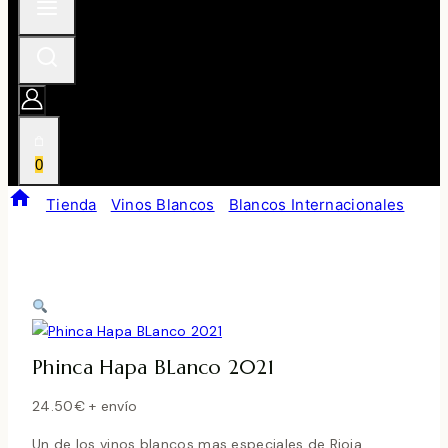
0
/
Tienda
/
Vinos Blancos
/
Blancos Internacionales
/
Phinca Hapa BLanco 2021
Phinca Hapa BLanco 2021
24.50
€
+ envío
Un de los vinos blancos mas especiales de Rioja