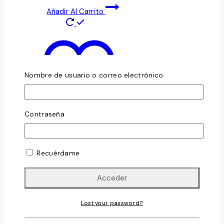
Añadir Al Carrito
Nombre de usuario o correo electrónico
Contraseña
Añadir a la lista de
deseos
Vista Rápida
Recuérdame
Compare
Vinos blancos
Orchard Lane
Lost your password?
Sauvignon Blanc
2023 (New