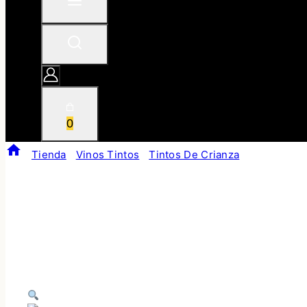
0
/
Tienda
/
Vinos Tintos
/
Tintos De Crianza
/
Macan Clas