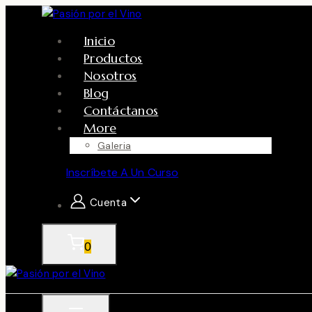
Skip
to
Inicio
content
Productos
Nosotros
Blog
Contáctanos
More
Galeria
Inscríbete A Un Curso
Cuenta
0