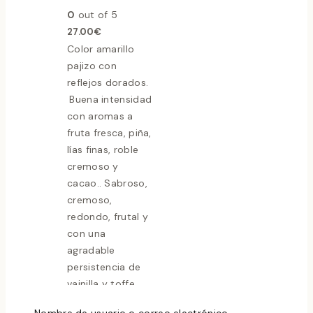
0
out of 5
27.00
€
Color amarillo
pajizo con
reflejos dorados.
Buena intensidad
con aromas a
fruta fresca, piña,
lías finas, roble
cremoso y
cacao.. Sabroso,
cremoso,
redondo, frutal y
con una
agradable
persistencia de
vainilla y toffe.
Vista Rápida
Nombre de usuario o correo electrónico