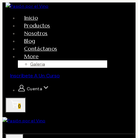
Skip
to
Inicio
content
Productos
Nosotros
Blog
Contáctanos
More
Galeria
Inscríbete A Un Curso
Cuenta
0