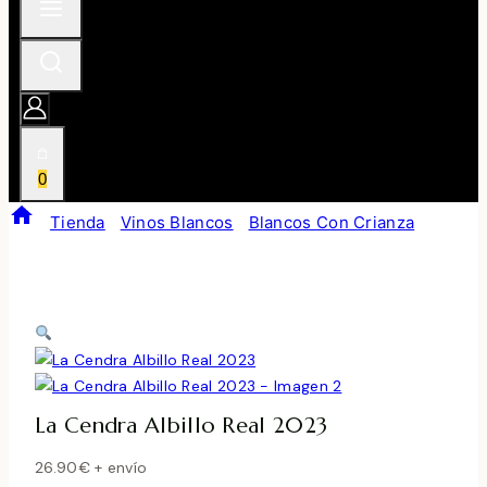
0
/
Tienda
/
Vinos Blancos
/
Blancos Con Crianza
/
La
Cendra Albillo Real 2023
La Cendra Albillo Real 2023
26.90
€
+ envío