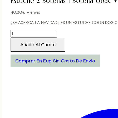
Estuche 2 Botellas 1 Botella Ubac +
40.30
€
+ envío
¡¡SE ACERCA LA NAVIDAD¡¡ ES UN ESTUCHE COON DOS 
Estuche
2
Añadir Al Carrito
Botellas
1
Botella
Comprar En Eup Sin Costo De Envío
Ubac
+
1
Botella
Iconic
+
1
Copa
Art