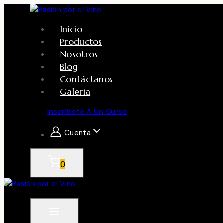
Skip
to
Inicio
content
Productos
Nosotros
Blog
Contáctanos
Galeria
Inscríbete A Un Curso
Cuenta
0