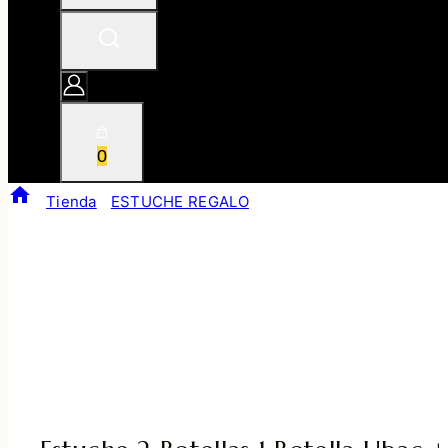
0
/
Tienda
/
ESTUCHE REGALO
/
Estuche 2 Botellas 1 Bote