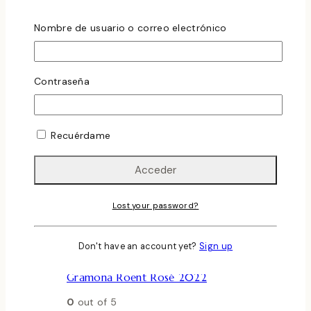
Nombre de usuario o correo electrónico
Contraseña
Recuérdame
Añadir a la lista de deseos
Vista Rápida
Lost your password?
Compare
Don't have an account yet?
Sign up
Corpinnat
Gramona Roent Rosé 2022
0
out of 5