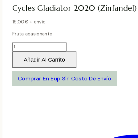
Cycles Gladiator 2020 (Zinfandel) 
15.00
€
+ envío
Fruta apasionante
Cycles
Gladiator
Añadir Al Carrito
2020
(Zinfandel)
(California)
Comprar En Eup Sin Costo De Envío
cantidad