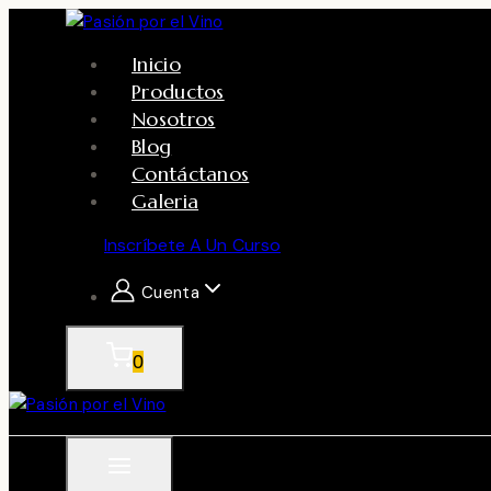
Skip
to
Inicio
content
Productos
Nosotros
Blog
Contáctanos
Galeria
Inscríbete A Un Curso
Cuenta
0