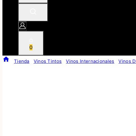
0
/
Tienda
/
Vinos Tintos
/
Vinos Internacionales
/
Vinos D