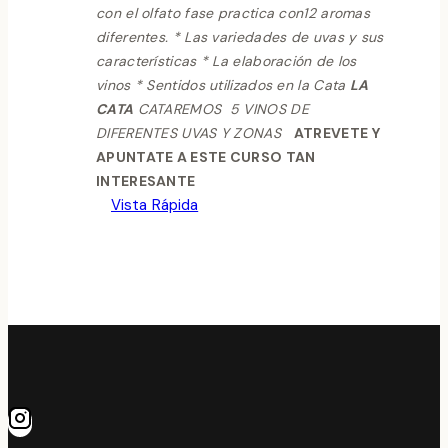
con el olfato fase practica con12 aromas
diferentes.
* Las variedades de uvas y sus
características
* La elaboración de los
vinos
* Sentidos utilizados en la Cata
LA
CATA
CATAREMOS 5 VINOS
DE
DIFERENTES UVAS Y ZONAS
ATREVETE Y
APUNTATE A ESTE CURSO TAN
INTERESANTE
Vista Rápida