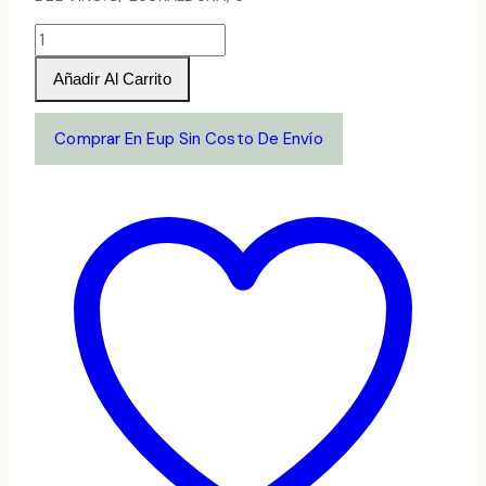
CURSO
DE
Añadir Al Carrito
CATA
Y
Comprar En Eup Sin Costo De Envío
DE
INICIACIÓN
AL
VINO.
cantidad