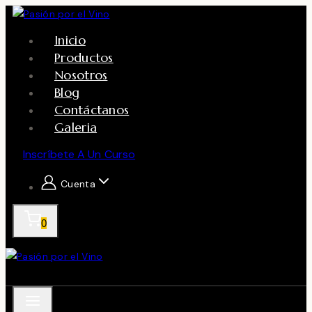
Skip
to
Inicio
content
Productos
Nosotros
Blog
Contáctanos
Galeria
Inscríbete A Un Curso
Cuenta
0