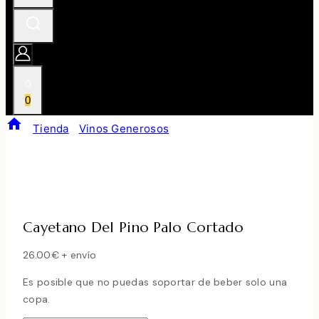
0
/
Tienda
/
Vinos Generosos
/
Cayetano Del Pino Palo
Cortado
Cayetano Del Pino Palo Cortado
26.00
€
+ envío
Es posible que no puedas soportar de beber solo una
copa.