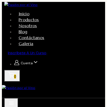
Skip
to
Inicio
content
Productos
Nosotros
Blog
Contáctanos
Galeria
Inscríbete A Un Curso
Cuenta
0