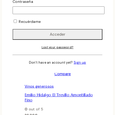
Contraseña
Recuérdame
Lost your password?
Añadir a la lista de deseos
Don't have an account yet?
Sign up
Vista Rápida
Compare
Vinos generosos
Emilio Hidalgo El Tresillo Amontillado
Fino
0
out of 5