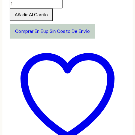
Cayetano
del
Añadir Al Carrito
Pino
Palo
Comprar En Eup Sin Costo De Envío
Cortado
cantidad